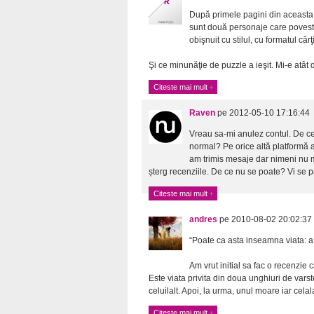
După primele pagini din aceasta
sunt două personaje care povest
obişnuit cu stilul, cu formatul că
Şi ce minunăţie de puzzle a ieşit. Mi-e atât 
Citeste mai mult
Raven
pe 2012-05-10 17:16:44
Vreau sa-mi anulez contul. De ce
normal? Pe orice altă platformă a
am trimis mesaje dar nimeni nu 
șterg recenziile. De ce nu se poate? Vi se pa
Citeste mai mult
andres
pe 2010-08-02 20:02:37
“Poate ca asta inseamna viata: a 
Am vrut initial sa fac o recenzie 
Este viata privita din doua unghiuri de varst
celuilalt. Apoi, la urma, unul moare iar celala
Citeste mai mult