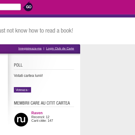
Inregistreaza-ma
|
Login Club de Carte
Votati cartea lunii!
Raven
Recenzii: 12
Carti citite: 147