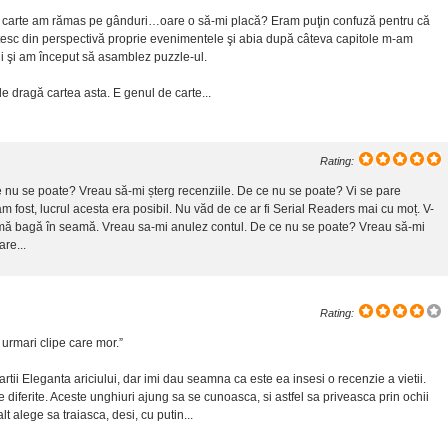
 carte am rămas pe gânduri…oare o să-mi placă? Eram puţin confuză pentru că
esc din perspectivă proprie evenimentele şi abia după câteva capitole m-am
rţii şi am început să asamblez puzzle-ul.
de dragă cartea asta. E genul de carte...
Rating:
 nu se poate? Vreau să-mi șterg recenziile. De ce nu se poate? Vi se pare
m fost, lucrul acesta era posibil. Nu văd de ce ar fi Serial Readers mai cu moț. V-
mă bagă în seamă. Vreau sa-mi anulez contul. De ce nu se poate? Vreau să-mi
re...
Rating:
urmari clipe care mor.”
cartii Eleganta ariciului, dar imi dau seamna ca este ea insesi o recenzie a vietii.
e diferite. Aceste unghiuri ajung sa se cunoasca, si astfel sa priveasca prin ochii
lt alege sa traiasca, desi, cu putin...