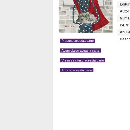
Editur
Autor (
Numar
ISBN:
Anul a
Descr
Propune aceasta carte
Acum citesc aceasta carte
Vreau sa citesc aceasta carte
Am citit aceasta carte