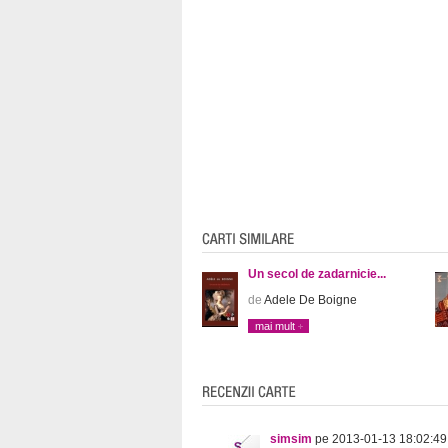
Un secol de zadarnicie...
de
Adele De Boigne
mai mult
simsim
pe 2013-01-13 18:02:49