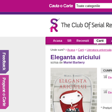
Acasa
SR
Recenzii
Carti
Unde sunt?
>
Acasa
>
Carti
>
Literatura universala
Eleganta ariciului
scrisa de
Muriel Barbery
CUMP
Eleg
Eleg
* Preturi